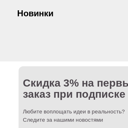
Скидка 3% на первы
Новинки
заказ при подписке
Любите воплощать идеи в реальность?
Следите за нашими новостями
Оставляя e-mail, вы соглашаетесь с условиями пользовательск
соглашения, политикой обработки персональных данных, и дает
согласие на обработку персональных данных
Для
+7 (499) 916-60-66