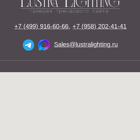
Освещение
Люстры
Бра
Подвесы
Напольные светильники
Большие люстры
Настольные светильники
О нас
Доставка
Установка
Telegram и YouTube ограничены на
Контакты
территории РФ (на основании
ФЗ-149 "Об информации")
Оплата
© 2026 Lustra Lighting
Политика возврата товаров
Политика конфиденциальности