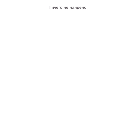
Ничего не найдено
Не нашли то, что искали?
Рассчитать стоимость кастомизированной люстры
по вашим размерам
+7 (499) 916-60-66,
+7 (958) 202-41-41