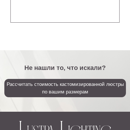
Sales@lustralighting.ru