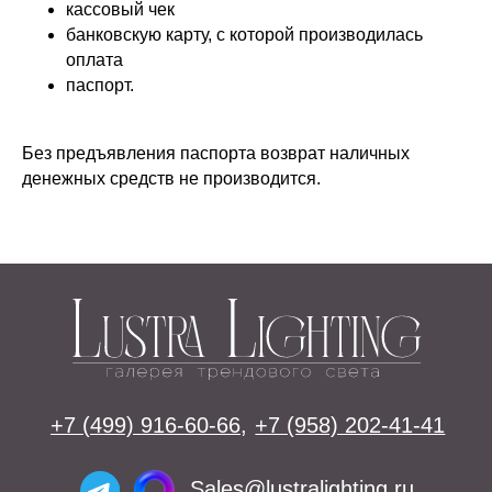
кассовый чек
Подвесы
Напольные светильники
банковскую карту, с которой производилась
Большие люстры
Настольные светильники
оплата
паспорт.
О нас
Доставка
Установка
Без предъявления паспорта возврат наличных
Telegram и YouTube ограничены на
Контакты
денежных средств не производится.
территории РФ (на основании
ФЗ-149 "Об информации")
Оплата
© 2026 Lustra Lighting
Политика возврата товаров
Политика конфиденциальности