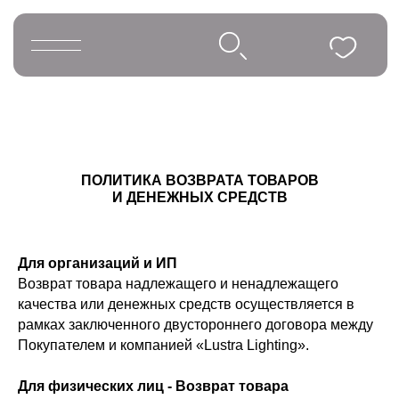
Освещение
Люстры
Подвесы
ПОЛИТИКА ВОЗВРАТА ТОВАРОВ
Большие люстры
И ДЕНЕЖНЫХ СРЕДСТВ
Telegram и YouTube ограничены на
территории РФ (на основании
Бра
ФЗ-149 "Об информации")
Напольные светильники
Для организаций и ИП
Настольные светильники
Возврат товара надлежащего и ненадлежащего
качества или денежных средств осуществляется в
рамках заключенного двустороннего договора между
Покупателем и компанией «Lustra Lighting».
Для физических лиц - Возврат товара