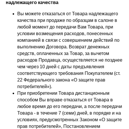
О нас
надлежащего качества
Доставка
Вы можете отказаться от Товара надлежащего
Установка
качества при продаже по образцам в салоне в
Оплата
Ежедневно,
любой момент до передачи Вам Товара, при
Контакты
с 10:00 до 20:00
условии возмещения расходов, понесенных
компанией в связи с совершением действий по
выполнению Договора. Возврат денежных
средств, оплаченных за Товар, за вычетом
расходов Продавца, осуществляется не позднее
чем через 10 дней с даты предъявления
соответствующего требования Покупателем (ст.
22 Федерального закона «О защите прав
потребителей»).
При приобретении Товара дистанционным
способом Вы вправе отказаться от Товара в
любое время до его передачи, а после передачи
Товара - в течение 7 (семи) дней, в порядке и на
условиях, предусмотренных Законом «О защите
прав потребителей», Постановлением