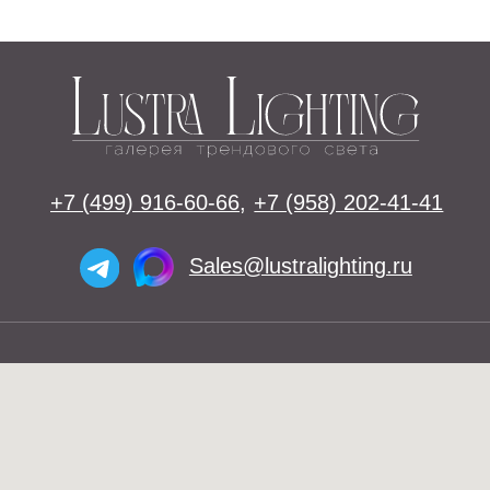
Освещение
Люстры
Бра
Подвесы
Напольные светильники
Большие люстры
Настольные светильники
О нас
Доставка
Установка
Telegram и YouTube ограничены на
Контакты
территории РФ (на основании
ФЗ-149 "Об информации")
Оплата
© 2026 Lustra Lighting
Политика возврата товаров
Политика конфиденциальности