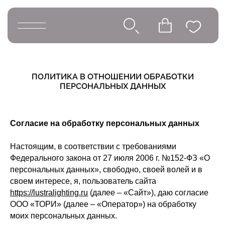
Освещение
Люстры
ПОЛИТИКА В ОТНОШЕНИИ ОБРАБОТКИ
ПЕРСОНАЛЬНЫХ ДАННЫХ
Подвесы
Большие люстры
Telegram и YouTube ограничены на
территории РФ (на основании
Бра
Согласие на обработку персональных данных
ФЗ-149 "Об информации")
Напольные светильники
Настоящим, в соответствии с требованиями
Настольные светильники
Федерального закона от 27 июля 2006 г. №152-ФЗ «О
персональных данных», свободно, своей волей и в
своем интересе, я, пользователь сайта
https://lustralighting.ru
(далее – «Сайт»), даю согласие
ООО «ТОРИ» (далее – «Оператор») на обработку
моих персональных данных.