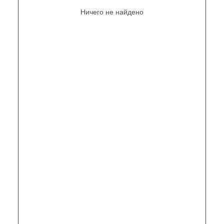
Ничего не найдено
Не нашли то, что искали?
Рассчитать стоимость кастомизированной люстры
по вашим размерам
+7 (499) 916-60-66,
+7 (958) 202-41-41