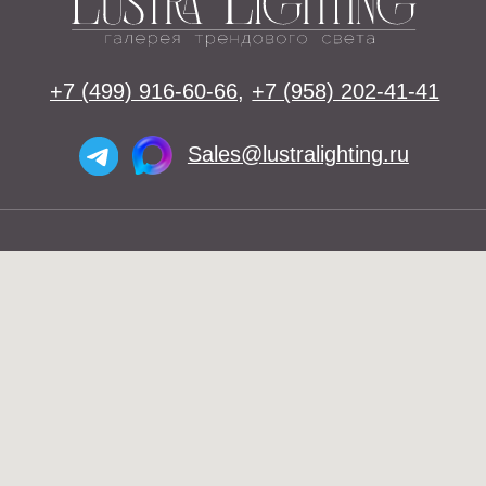
Освещение
Люстры
Бра
Подвесы
Напольные светильники
Большие люстры
Настольные светильники
О нас
Доставка
Установка
Telegram и YouTube ограничены на
Контакты
территории РФ (на основании
ФЗ-149 "Об информации")
Оплата
© 2026 Lustra Lighting
Политика возврата товаров
Политика конфиденциальности