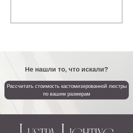
Sales@lustralighting.ru