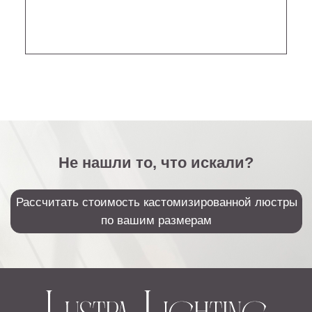
Sales@lustralighting.ru