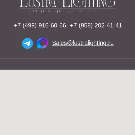
Освещение
Люстры
Бра
Подвесы
Напольные светильники
Большие люстры
Настольные светильники
О нас
Доставка
Установка
Контакты
Telegram и YouTube ограничены на
территории РФ (на основании
ФЗ-149 "Об информации")
Оплата
© 2026 Lustra Lighting
Политика возврата товаров
Политика конфиденциальности