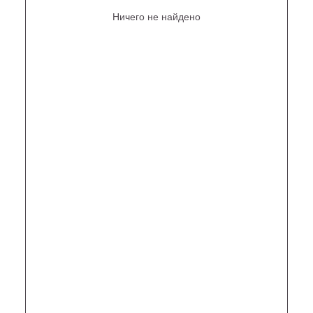
Ничего не найдено
Не нашли то, что искали?
Рассчитать стоимость кастомизированной люстры
по вашим размерам
+7 (499) 916-60-66,
+7 (958) 202-41-41