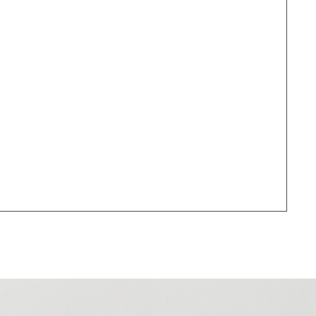
м
Sales@lustralighting.ru