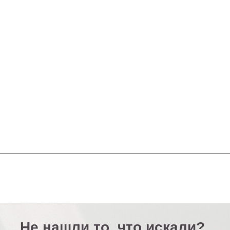
Не нашли то, что искали?
мость кастомизированной люстры по вашим размера