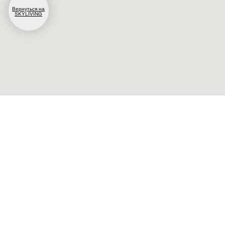
Освещение
Люстры
Бра
Подвесы
Напольные свет
Большие люстры
Настольные све
Telegram и YouTube ограничены на территории РФ
(на основании ФЗ-149 "Об информации")