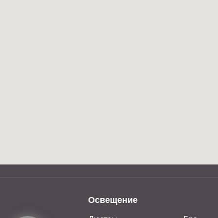
Освещение
Люстры
Бра
Вернуться на
Подвесы
Напольные свет
SKYLIVING
Большие люстры
Настольные све
Telegram и YouTube ограничены на территории РФ
(на основании ФЗ-149 "Об информации")