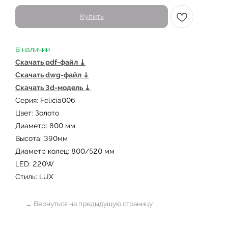
Купить
В наличии
Скачать pdf-файл ⤓
Скачать dwg-файл ⤓
Скачать 3d-модель ⤓
Серия: Felicia006
← Вернуться на предыдущую страницу
Цвет: Золото
Диаметр: 800 мм
Высота: 390мм
Также в серии
Диаметр колец: 800/520 мм
LED: 220W
Стиль: LUX