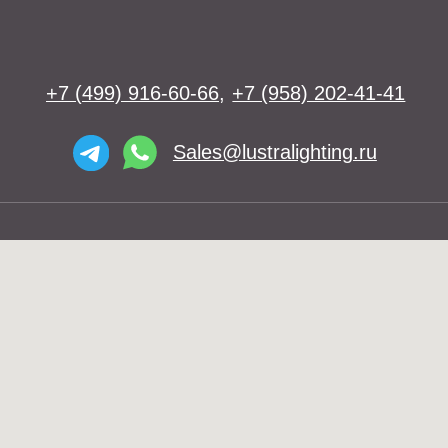
Люстры
Бра
Подвесы
Напольные светильники
Большие люстры
Настольные светильники
О нас
Доставка
Установка
Telegram и YouTube ограничены на
Контакты
территории РФ (на основании
ФЗ-149 "Об информации")
© 2026 Lustra Lighting
Политика возврата товаров
Политика конфиденциальности