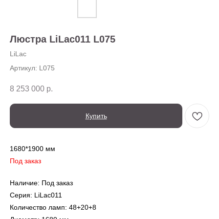
О нас
Доставка
Установка
Люстра LiLac011 L075
Оплата
Ежедневно,
Контакты
с 10:00 до 20:00
LiLac
Артикул:
L075
8 253 000
р.
Купить
1680*1900 мм
← Вернуться на предыдущую страницу
Под заказ
Также в серии
Наличие: Под заказ
Серия: LiLac011
Количество ламп: 48+20+8