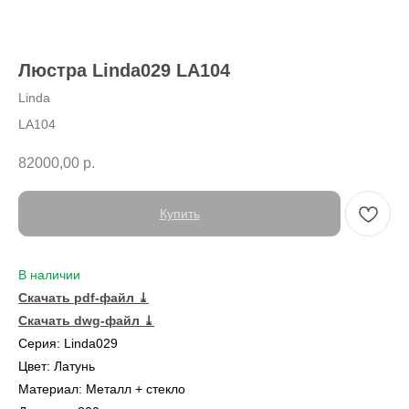
Люстра Linda029 LA104
Linda
LA104
82000,00
р.
Купить
← Вернуться на предыдущую страницу
В наличии
Скачать pdf-файл ⤓
Также в серии
Скачать dwg-файл ⤓
Серия: Linda029
Цвет: Латунь
Материал: Металл + стекло