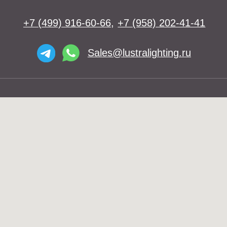
Подвесы
Напольные светильники
Большие люстры
Настольные светильники
О нас
Доставка
Установка
Telegram и YouTube ограничены на
Контакты
территории РФ (на основании
ФЗ-149 "Об информации")
© 2026 Lustra Lighting
Политика возврата товаров
Политика конфиденциальности