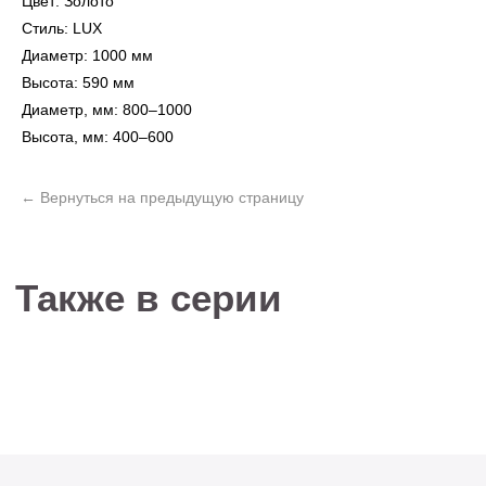
Цвет: Золото
Стиль: LUX
Диаметр: 1000 мм
Высота: 590 мм
Не нашли то, что
Диаметр, мм: 800–1000
искали?
Высота, мм: 400–600
Рассчитать стоимость кастомизированной
люстры по вашим размерам