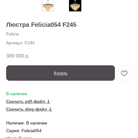
О нас
Доставка
Установка
Люстра Felicia054 F245
Оплата
Ежедневно,
Контакты
с 10:00 до 20:00
Felicia
Артикул:
F245
389 000
р.
Купить
В наличии
← Вернуться на предыдущую страницу
Скачать pdf-файл ⤓
Скачать dwg-файл ⤓
Также в серии
Наличие: В наличии
Серия: Felicia054