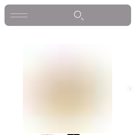
Освещение
Люстры
Подвесы
Большие люстры
Telegram и YouTube ограничены на
территории РФ (на основании
Бра
ФЗ-149 "Об информации")
Напольные светильники
Настольные светильники