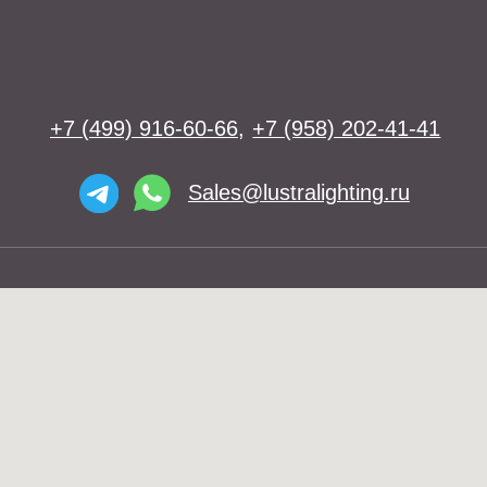
Освещение
Люстры
Бра
Подвесы
Напольные светильники
Большие люстры
Настольные светильники
О нас
Доставка
Установка
Telegram и YouTube ограничены на
Контакты
территории РФ (на основании
ФЗ-149 "Об информации")
© 2026 Lustra Lighting
Политика возврата товаров
Политика конфиденциальности