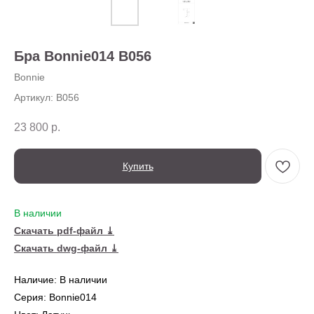
О нас
Доставка
Установка
Бра Bonnie014 B056
Оплата
Ежедневно,
Контакты
с 10:00 до 20:00
Bonnie
Артикул:
B056
23 800
р.
Купить
В наличии
Скачать pdf-файл ⤓
Скачать dwg-файл ⤓
← Вернуться на предыдущую страницу
Наличие: В наличии
Серия: Bonnie014
Также в серии