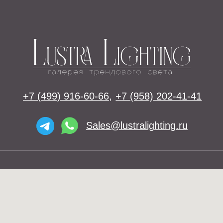
Освещение
Люстры
Бра
Подвесы
Напольные светильники
Большие люстры
Настольные светильники
О нас
Доставка
Установка
Telegram и YouTube ограничены на
Контакты
территории РФ (на основании
ФЗ-149 "Об информации")
© 2026 Lustra Lighting
Политика возврата товаров
Политика конфиденциальности