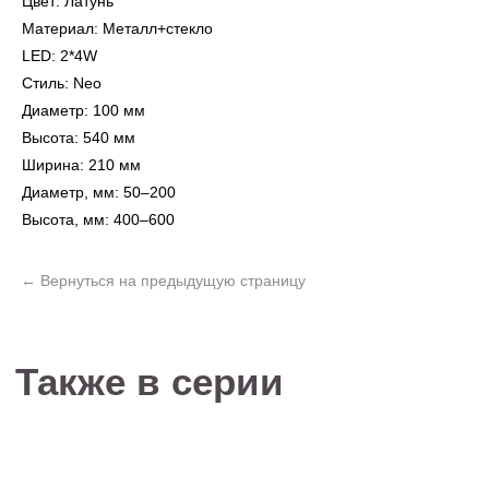
Цвет: Латунь
Материал: Металл+стекло
LED: 2*4W
Стиль: Neo
Диаметр: 100 мм
Высота: 540 мм
Не нашли то, что
Ширина: 210 мм
искали?
Диаметр, мм: 50–200
Рассчитать стоимость кастомизированной
Высота, мм: 400–600
люстры по вашим размерам