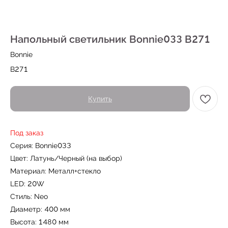
Напольный светильник Bonnie033 B271
Bonnie
B271
Купить
← Вернуться на предыдущую страницу
Под заказ
Также в серии
Серия: Bonnie033
Цвет: Латунь/Черный (на выбор)
Материал: Металл+стекло
LED: 20W
Стиль: Neo
Диаметр: 400 мм
Не нашли то, что искали?
Высота: 1480 мм