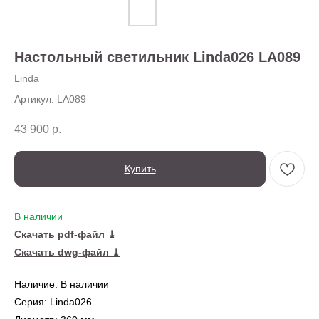
О нас
Доставка
Установка
Настольный светильник Linda026 LA089
Оплата
Ежедневно,
Контакты
с 10:00 до 20:00
Linda
Артикул:
LA089
43 900
р.
Купить
В наличии
← Вернуться на предыдущую страницу
Скачать pdf-файл ⤓
Скачать dwg-файл ⤓
Также в серии
Наличие: В наличии
Серия: Linda026