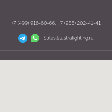
Люстры
Бра
Подвесы
Напольные светильники
Большие люстры
Настольные светильники
О нас
Доставка
Установка
Telegram и YouTube ограничены на
Контакты
территории РФ (на основании
ФЗ-149 "Об информации")
© 2026 Lustra Lighting
Политика возврата товаров
Политика конфиденциальности