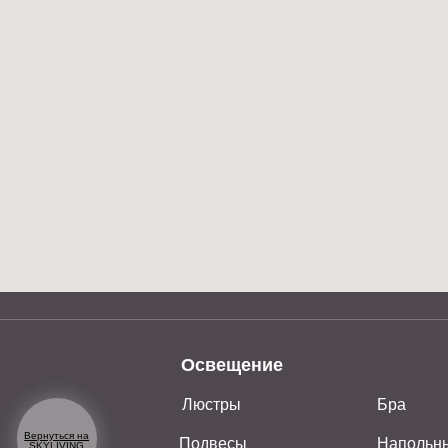
Освещение
Люстры
Бра
Вернуться на
Подвесы
Напольные свет
SKYLIVING
Большие люстры
Настольные све
Telegram и YouTube ограничены на территории РФ
(на основании ФЗ-149 "Об информации")