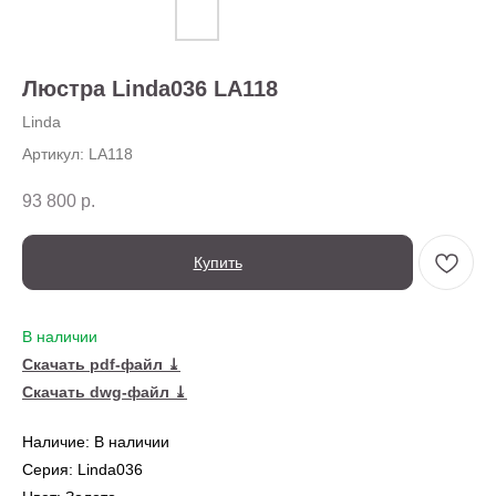
О нас
Доставка
Установка
Люстра Linda036 LA118
Оплата
Ежедневно,
Контакты
с 10:00 до 20:00
Linda
Артикул:
LA118
93 800
р.
Купить
В наличии
Скачать pdf-файл ⤓
← Вернуться на предыдущую страницу
Скачать dwg-файл ⤓
Наличие: В наличии
Также в серии
Серия: Linda036