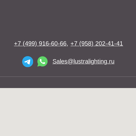
Освещение
Люстры
Бра
Подвесы
Напольные светильники
Большие люстры
Настольные светильники
О нас
Доставка
Установка
Telegram и YouTube ограничены на
Контакты
территории РФ (на основании
ФЗ-149 "Об информации")
© 2026 Lustra Lighting
Политика возврата товаров
Политика конфиденциальности