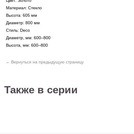
Цвет: Золото
Материал: Стекло
Высота: 605 мм
Диаметр: 800 мм
Не нашли то, что
Стиль: Deco
искали?
Диаметр, мм: 600–800
Рассчитать стоимость кастомизированной
Высота, мм: 600–800
люстры по вашим размерам