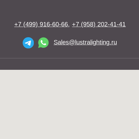
Люстры
Бра
Подвесы
Напольные светильники
Большие люстры
Настольные светильники
О нас
Доставка
Установка
Telegram и YouTube ограничены на
Контакты
территории РФ (на основании
ФЗ-149 "Об информации")
© 2026 Lustra Lighting
Политика возврата товаров
Политика конфиденциальности