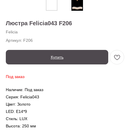
О нас
Доставка
Установка
Люстра Felicia043 F206
Оплата
Ежедневно,
Контакты
с 10:00 до 20:00
Felicia
Артикул:
F206
Купить
Под заказ
← Вернуться на предыдущую страницу
Наличие: Под заказ
Серия: Felicia043
Также в серии
Цвет: Золото
LED: E14*9
Стиль: LUX
Высота: 250 мм