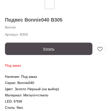
О нас
Доставка
Установка
Подвес Bonnie040 B305
Оплата
Ежедневно,
Контакты
с 10:00 до 20:00
Bonnie
Артикул:
B305
Купить
Под заказ
Наличие: Под заказ
← Вернуться на предыдущую страницу
Серия: Bonnie040
Цвет: Золото /Черный (на выбор)
Также в серии
Материал: Металл+стекло
LED: 5*5W
Стиль: Neo