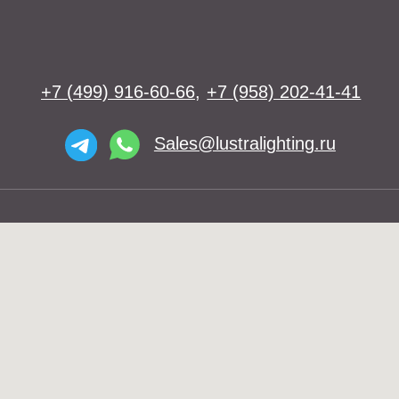
Люстры
Бра
Подвесы
Напольные светильники
Большие люстры
Настольные светильники
О нас
Доставка
Установка
Telegram и YouTube ограничены на
Контакты
территории РФ (на основании
ФЗ-149 "Об информации")
© 2026 Lustra Lighting
Политика возврата товаров
Политика конфиденциальности