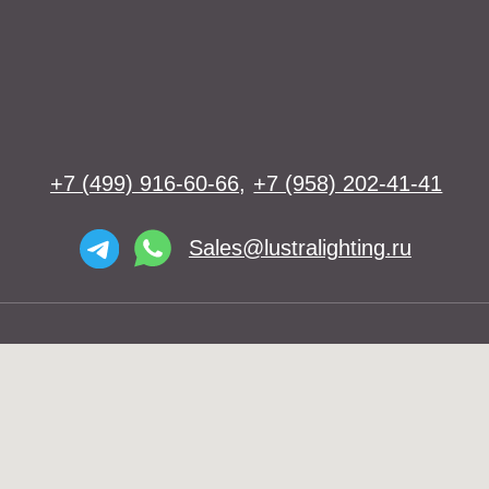
Освещение
Люстры
Бра
Подвесы
Напольные светильники
Большие люстры
Настольные светильники
О нас
Доставка
Установка
Telegram и YouTube ограничены на
Контакты
территории РФ (на основании
ФЗ-149 "Об информации")
© 2026 Lustra Lighting
Политика возврата товаров
Политика конфиденциальности