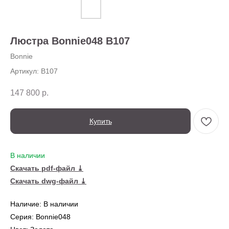
О нас
Доставка
Установка
Люстра Bonnie048 B107
Оплата
Ежедневно,
Контакты
с 10:00 до 20:00
Bonnie
Артикул:
B107
147 800
р.
Купить
В наличии
Скачать pdf-файл ⤓
Скачать dwg-файл ⤓
← Вернуться на предыдущую страницу
Наличие: В наличии
Также в серии
Серия: Bonnie048