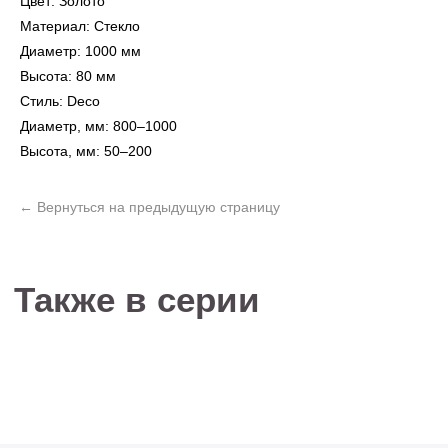
Цвет: Золото
Материал: Стекло
Диаметр: 1000 мм
Высота: 80 мм
Не нашли то, что
Стиль: Deco
искали?
Диаметр, мм: 800–1000
Рассчитать стоимость кастомизированной
Высота, мм: 50–200
люстры по вашим размерам