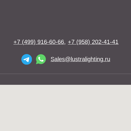
Освещение
Люстры
Бра
Подвесы
Напольные светильники
Большие люстры
Настольные светильники
О нас
Доставка
Установка
Telegram и YouTube ограничены на
Контакты
территории РФ (на основании
ФЗ-149 "Об информации")
© 2026 Lustra Lighting
Политика возврата товаров
Политика конфиденциальности