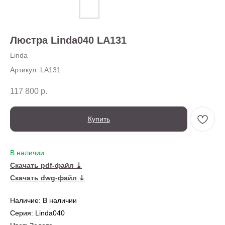
О нас
Доставка
Установка
Люстра Linda040 LA131
Оплата
Ежедневно,
Контакты
с 10:00 до 20:00
Linda
Артикул:
LA131
117 800
р.
Купить
В наличии
Скачать pdf-файл ⤓
← Вернуться на предыдущую страницу
Скачать dwg-файл ⤓
Наличие: В наличии
Также в серии
Серия: Linda040