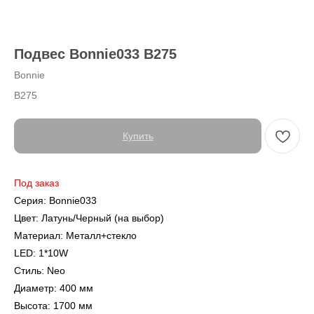
О нас
Доставка
Установка
Подвес Bonnie033 B275
Оплата
Ежедневно,
Контакты
с 10:00 до 20:00
Bonnie
B275
Купить
← Вернуться на предыдущую страницу
Под заказ
Также в серии
Серия: Bonnie033
Цвет: Латунь/Черный (на выбор)
Материал: Металл+стекло
LED: 1*10W
Стиль: Neo
Диаметр: 400 мм
Не нашли то, что
Высота: 1700 мм