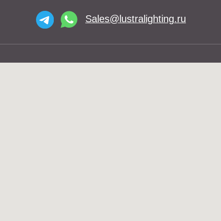
О нас
Доставка
Установка
Telegram и YouTube ограничены на
Контакты
территории РФ (на основании
ФЗ-149 "Об информации")
© 2026 Lustra Lighting
Политика возврата товаров
Политика конфиденциальности