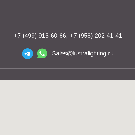
Освещение
Люстры
Бра
Подвесы
Напольные светильники
Большие люстры
Настольные светильники
О нас
Доставка
Установка
Telegram и YouTube ограничены на
Контакты
территории РФ (на основании
ФЗ-149 "Об информации")
© 2026 Lustra Lighting
Политика возврата товаров
Политика конфиденциальности