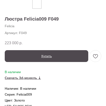
О нас
Доставка
Установка
Люстра Felicia009 F049
Оплата
Ежедневно,
Контакты
с 10:00 до 20:00
Felicia
Артикул:
F049
223 000
р.
Купить
В наличии
← Вернуться на предыдущую страницу
Скачать 3d-модель ⤓
Наличие: В наличии
Также в серии
Серия: Felicia009
Цвет: Золото