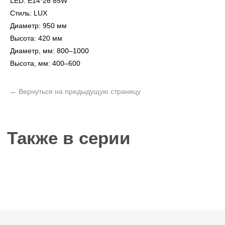
LED: E14*26 85W
Стиль: LUX
Диаметр: 950 мм
Высота: 420 мм
Не нашли то, что
Диаметр, мм: 800–1000
искали?
Высота, мм: 400–600
Рассчитать стоимость кастомизированной
люстры по вашим размерам