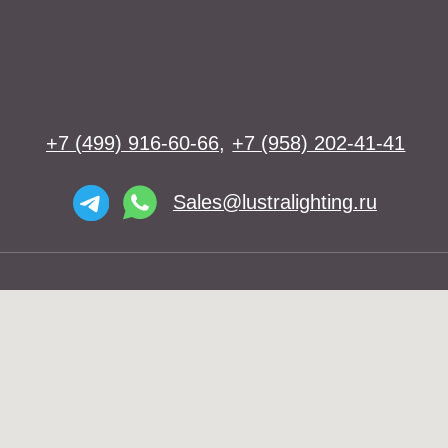
Освещение
Люстры
Бра
Подвесы
Напольные светильники
Большие люстры
Настольные светильники
О нас
Доставка
Установка
Telegram и YouTube ограничены на
Контакты
территории РФ (на основании
ФЗ-149 "Об информации")
© 2026 Lustra Lighting
Политика возврата товаров
Политика конфиденциальности