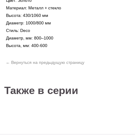
Цвет: Золото
Материал: Металл + стекло
Высота: 430/1060 мм
Диаметр: 1000/800 мм
Не нашли то, что
Стиль: Deco
искали?
Диаметр, мм: 800–1000
Рассчитать стоимость кастомизированной
Высота, мм: 400-600
люстры по вашим размерам