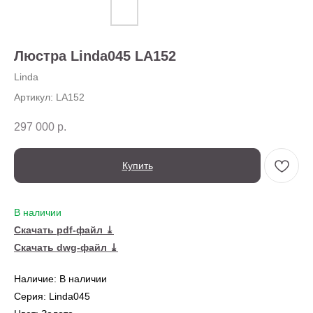
О нас
Доставка
Установка
Люстра Linda045 LA152
Оплата
Ежедневно,
Контакты
с 10:00 до 20:00
Linda
Артикул:
LA152
297 000
р.
Купить
В наличии
Скачать pdf-файл ⤓
← Вернуться на предыдущую страницу
Скачать dwg-файл ⤓
Наличие: В наличии
Также в серии
Серия: Linda045