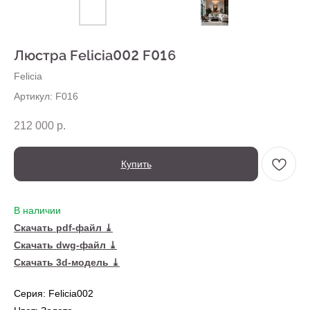
О нас
Доставка
Установка
Люстра Felicia002 F016
Оплата
Ежедневно,
Контакты
с 10:00 до 20:00
Felicia
Артикул:
F016
212 000
р.
Купить
В наличии
← Вернуться на предыдущую страницу
Скачать pdf-файл ⤓
Скачать dwg-файл ⤓
Также в серии
Скачать 3d-модель ⤓
Серия: Felicia002