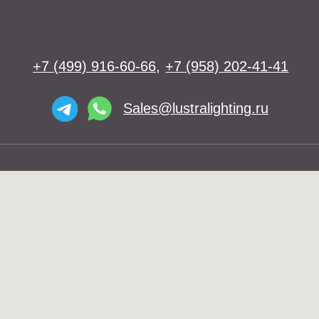
Люстры
Бра
Подвесы
Напольные светильники
Большие люстры
Настольные светильники
О нас
Доставка
Установка
Telegram и YouTube ограничены на
Контакты
территории РФ (на основании
ФЗ-149 "Об информации")
© 2026 Lustra Lighting
Политика возврата товаров
Политика конфиденциальности