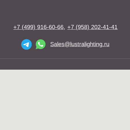
Люстры
Бра
Подвесы
Напольные светильники
Большие люстры
Настольные светильники
О нас
Доставка
Установка
Telegram и YouTube ограничены на
Контакты
территории РФ (на основании
ФЗ-149 "Об информации")
© 2026 Lustra Lighting
Политика возврата товаров
Политика конфиденциальности