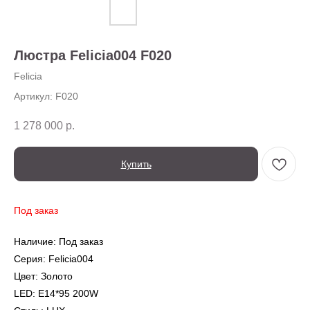
О нас
Доставка
Установка
Люстра Felicia004 F020
Оплата
Ежедневно,
Контакты
с 10:00 до 20:00
Felicia
Артикул:
F020
1 278 000
р.
Купить
Под заказ
← Вернуться на предыдущую страницу
Наличие: Под заказ
Также в серии
Серия: Felicia004
Цвет: Золото
LED: E14*95 200W