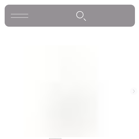
Освещение
Люстры
Подвесы
Большие люстры
Telegram и YouTube ограничены на
территории РФ (на основании
Бра
ФЗ-149 "Об информации")
Напольные светильники
Настольные светильники