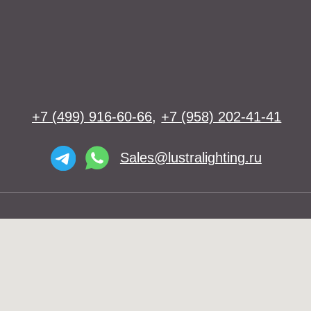
Освещение
Люстры
Бра
Подвесы
Напольные светильники
Большие люстры
Настольные светильники
О нас
Доставка
Установка
Telegram и YouTube ограничены на
Контакты
территории РФ (на основании
ФЗ-149 "Об информации")
© 2026 Lustra Lighting
Политика возврата товаров
Политика конфиденциальности