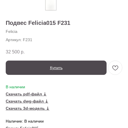
О нас
Доставка
Установка
Подвес Felicia015 F231
Оплата
Ежедневно,
Контакты
с 10:00 до 20:00
Felicia
Артикул:
F231
32 500
р.
Купить
В наличии
Скачать pdf-файл ⤓
Скачать dwg-файл ⤓
← Вернуться на предыдущую страницу
Скачать 3d-модель ⤓
Также в серии
Наличие: В наличии