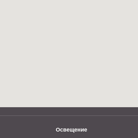
Освещение
Люстры
Бра
Подвесы
Напольные свет
Большие люстры
Настольные све
Telegram и YouTube ограничены на территории РФ
(на основании ФЗ-149 "Об информации")