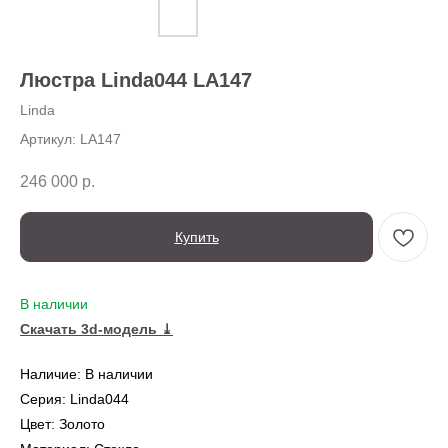
О нас
Доставка
Установка
Люстра Linda044 LA147
Оплата
Ежедневно,
Контакты
с 10:00 до 20:00
Linda
Артикул:
LA147
246 000
р.
Купить
В наличии
← Вернуться на предыдущую страницу
Скачать 3d-модель ⤓
Наличие: В наличии
Также в серии
Серия: Linda044
Цвет: Золото