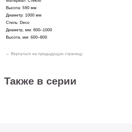
Материал: Стекло
Высота: 590 мм
Диаметр: 1000 мм
Стиль: Deco
Не нашли то, что
Диаметр, мм: 800–1000
искали?
Высота, мм: 600–800
Рассчитать стоимость кастомизированной
люстры по вашим размерам