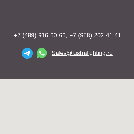
Освещение
Люстры
Бра
Подвесы
Напольные светильники
Большие люстры
Настольные светильники
О нас
Доставка
Установка
Telegram и YouTube ограничены на
Контакты
территории РФ (на основании
ФЗ-149 "Об информации")
© 2026 Lustra Lighting
Политика возврата товаров
Политика конфиденциальности