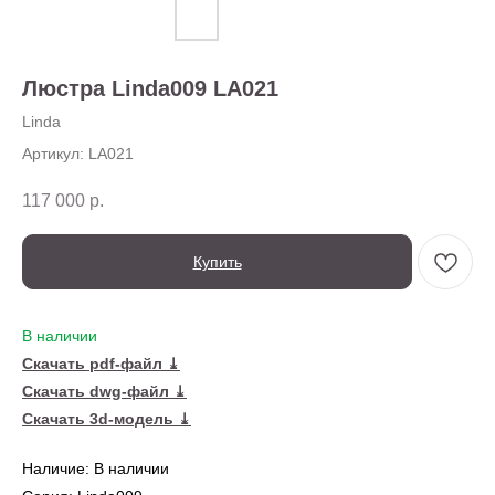
О нас
Доставка
Установка
Люстра Linda009 LA021
Оплата
Ежедневно,
Контакты
с 10:00 до 20:00
Linda
Артикул:
LA021
117 000
р.
Купить
В наличии
Скачать pdf-файл ⤓
Скачать dwg-файл ⤓
← Вернуться на предыдущую страницу
Скачать 3d-модель ⤓
Также в серии
Наличие: В наличии