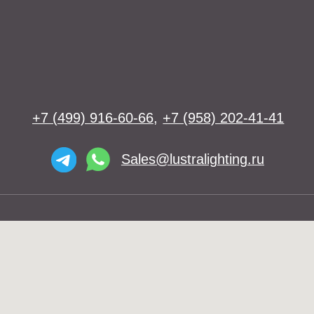
Освещение
Люстры
Бра
Подвесы
Напольные светильники
Большие люстры
Настольные светильники
О нас
Доставка
Установка
Telegram и YouTube ограничены на
Контакты
территории РФ (на основании
ФЗ-149 "Об информации")
© 2026 Lustra Lighting
Политика возврата товаров
Политика конфиденциальности