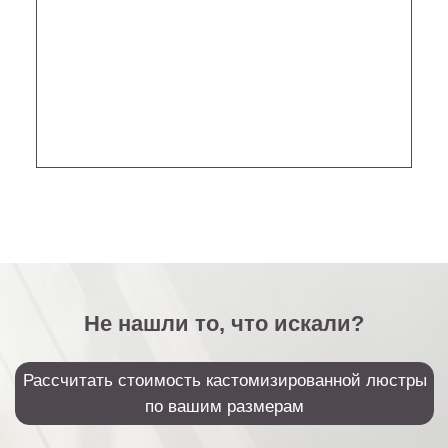
+7 (499) 916-60-66,
+7 (958) 202-41-41
Sales@lustralighting.ru