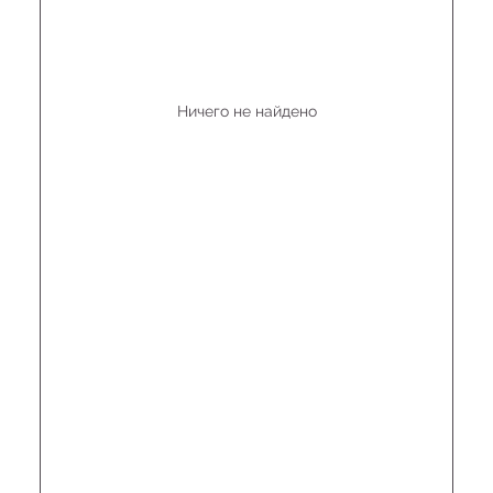
Ничего не найдено
Не нашли то, что искали?
Рассчитать стоимость кастомизированной люстры
по вашим размерам