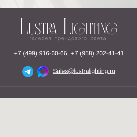
Освещение
Люстры
Бра
Подвесы
Напольные светильники
Большие люстры
Настольные светильники
О нас
Доставка
Установка
Telegram и YouTube
Контакты
ограничены на территории РФ
(на основании ФЗ-149 "Об
Оплата
информации")
© 2026 Lustra Lighting