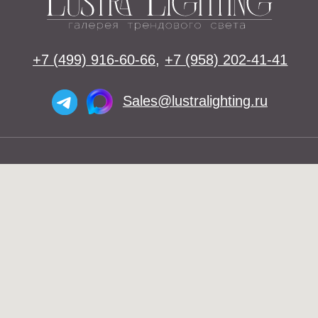
Освещение
Люстры
Бра
Подвесы
Напольные светильники
Большие люстры
Настольные светильники
О нас
Доставка
Установка
Telegram и YouTube ограничены на
Контакты
территории РФ (на основании
ФЗ-149 "Об информации")
Оплата
© 2026 Lustra Lighting
Политика возврата товаров
Политика конфиденциальности