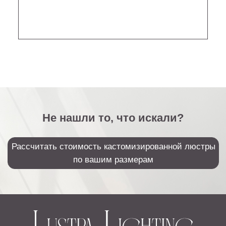
Sales@lustralighting.ru