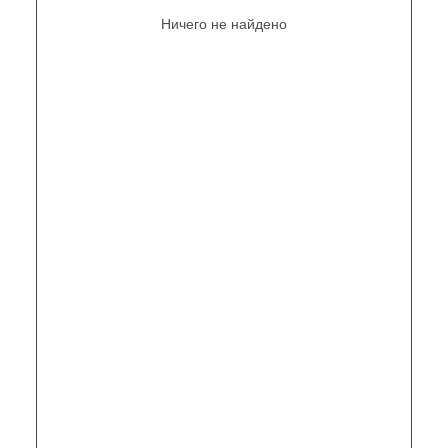
Ничего не найдено
Не нашли то, что искали?
Рассчитать стоимость кастомизированной люстры
по вашим размерам
+7 (499) 916-60-66,
+7 (958) 202-41-41